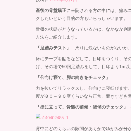
産後の骨盤矯正
に来院される方の中には、痛み
クしたいという目的の方もいらっしゃいます。
骨盤の状態がどうなっているかは、なかなか判
方法をご紹介します。
「足踏みテスト」
周りに危ないものがないか
床にテープを貼るなどして、目印をつくり、そ
げ、その場で50回足踏みをして、目印より1m
「仰向け寝て、脚の向きをチェック」
力を抜いてリラックスし、仰向けに寝転びます
度が８０～９０度くらいなら正常。開きすぎも
「壁に立って、骨盤の前傾・後傾のチェック」
背中にどのくらいの隙間があくかでゆがみが分