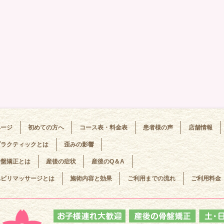
ページ
初めての方へ
コース表・料金表
患者様の声
店舗情報
プラクティックとは
歪みの影響
骨盤矯正とは
産後の症状
産後のQ＆A
ハビリマッサージとは
施術内容と効果
ご利用までの流れ
ご利用料金